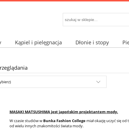
y
Kąpiel i pielęgnacja
Dłonie i stopy
Pi
rzeglądania
ybierz)
MASAKI MATSUSHIMA jest japońskim projektantem mody.
W czasie studiów w
Bunka Fashion College
miał okazję uczyć się od 
od wielu innych znakomitości świata mody.