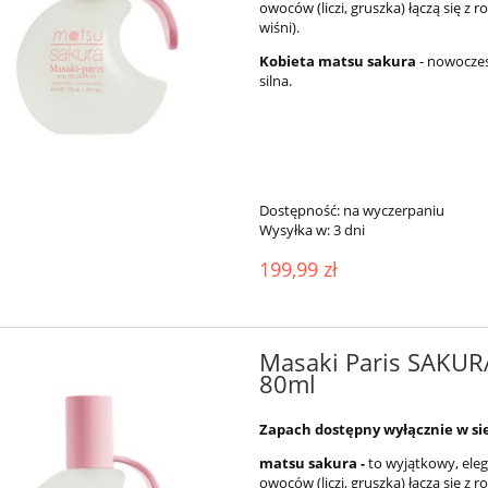
owoców (liczi, gruszka) łączą się 
wiśni).
Kobieta matsu sakura
- nowoczesn
silna.
Dostępność:
na wyczerpaniu
Wysyłka w:
3 dni
199,99 zł
Masaki Paris SAKUR
80ml
Zapach dostępny wyłącznie w si
matsu sakura -
to wyjątkowy, ele
owoców (liczi, gruszka) łączą się 