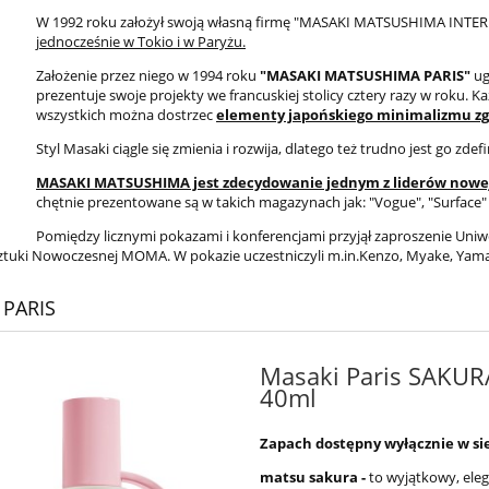
W 1992 roku założył swoją własną firmę "MASAKI MATSUSHIMA INTER
jednocześnie w Tokio i w Paryżu.
Założenie przez niego w 1994 roku
"MASAKI MATSUSHIMA PARIS"
ug
prezentuje swoje projekty we francuskiej stolicy cztery razy w roku. K
wszystkich można dostrzec
elementy japońskiego minimalizmu zg
Styl Masaki ciągle się zmienia i rozwija, dlatego też trudno jest go zdef
MASAKI MATSUSHIMA jest zdecydowanie jednym z liderów nowej 
chętnie prezentowane są w takich magazynach jak: "Vogue", "Surface"
Pomiędzy licznymi pokazami i konferencjami przyjął zaproszenie Uni
uki Nowoczesnej MOMA. W pokazie uczestniczyli m.in.Kenzo, Myake, Yam
 PARIS
Masaki Paris SAKUR
40ml
Zapach dostępny wyłącznie w si
matsu sakura -
to wyjątkowy, ele