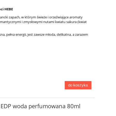
eci HEBE
gancki zapach, w którym świeże i orzeźwiające aromaty
z romantycznymi i zmysłowymi nutami kwiatu sakura (kwiat
a, pełna energii, jest zawsze młoda, delikatna, a zarazem
do koszyka
a EDP woda perfumowana 80ml