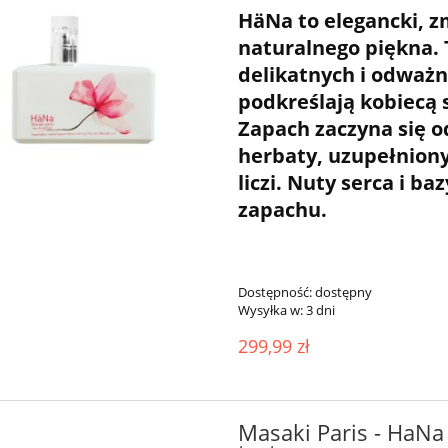
HäNa to elegancki, z
naturalnego piękna.
delikatnych i odważ
podkreślają kobiecą s
Zapach zaczyna się o
herbaty, uzupełniony
liczi. Nuty serca i ba
zapachu.
Dostępność:
dostępny
Wysyłka w:
3 dni
299,99 zł
Masaki Paris - HaN