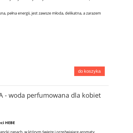
a, pełna energii, jest zawsze młoda, delikatna, a zarazem
do koszyka
A - woda perfumowana dla kobiet
eci HEBE
gancki zapach, w którym świeże i orzeźwiające aromaty