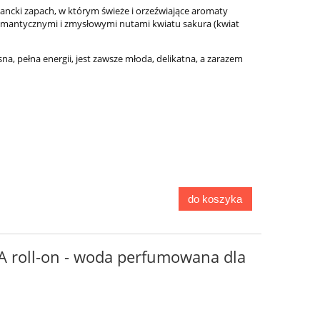
gancki zapach, w którym świeże i orzeźwiające aromaty
z romantycznymi i zmysłowymi nutami kwiatu sakura (kwiat
a, pełna energii, jest zawsze młoda, delikatna, a zarazem
do koszyka
A roll-on - woda perfumowana dla