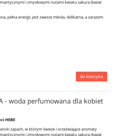
z romantycznymi i zmysłowymi nutami kwiatu sakura (kwiat
a, pełna energii, jest zawsze młoda, delikatna, a zarazem
do koszyka
A - woda perfumowana dla kobiet
eci HEBE
gancki zapach, w którym świeże i orzeźwiające aromaty
z romantycznymi i zmysłowymi nutami kwiatu sakura (kwiat