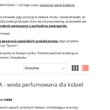
NATIONAL" i od tego czasu
pokazuje swoje kolekcje
runtowało jego pozycję w świecie mody i spowodowało, że
ażda kolekcja Masaki różni się od poprzedniej, aczkolwiek we
rabnie powiązane z zachodnią awangardą.
iniować.
generacji japońskich projektantów.
Jego projekty
 czy "Spoon".
wersytetu w Nowym Jorku. Prezentował tam kolekcję w
amoto i Kawakubo.
A - woda perfumowana dla kobiet
eci HEBE
gancki zapach, w którym świeże i orzeźwiające aromaty