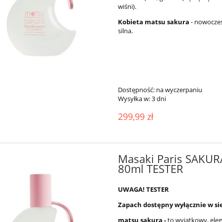
wiśni).
Kobieta matsu sakura
- nowoczesn
silna.
Dostępność:
na wyczerpaniu
Wysyłka w:
3 dni
299,99 zł
Masaki Paris SAKUR
80ml TESTER
UWAGA! TESTER
Zapach dostępny wyłącznie w si
matsu sakura -
to wyjątkowy, ele