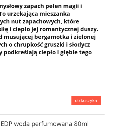
mysłowy zapach pełen magii i
 To urzekająca mieszanka
nych nut zapachowych, które
iłę i ciepło jej romantycznej duszy.
d musującej bergamotka i zielonej
ch o chrupkość gruszki i słodycz
zy podkreślają ciepło i głębie tego
do koszyka
a EDP woda perfumowana 80ml