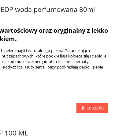
a EDP woda perfumowana 80ml
artościowy oraz oryginalny z lekko
kiem.
h pełen magii i naturalnego piękna. To urzekająca
ut zapachowych, które podkreślają kobiecą siłę i ciepło jej
 się od musującej bergamotka i zielonej herbaty,
słodycz liczi. Nuty serca i bazy podkreślają ciepło i głębie
do koszyka
P 100 ML