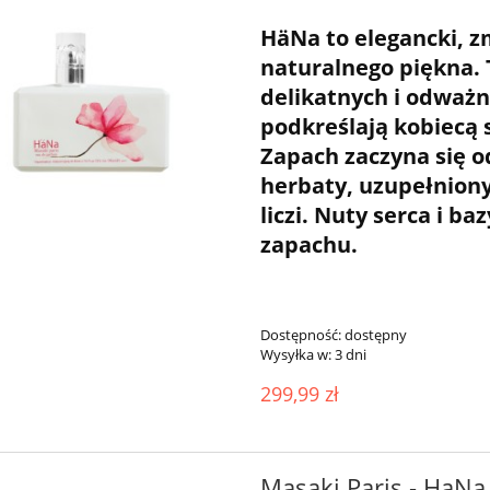
HäNa to elegancki, z
naturalnego piękna.
delikatnych i odważ
podkreślają kobiecą s
Zapach zaczyna się o
herbaty, uzupełniony
liczi. Nuty serca i ba
zapachu.
Dostępność:
dostępny
Wysyłka w:
3 dni
299,99 zł
Masaki Paris - HaN