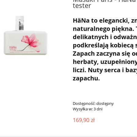
tester
HäNa to elegancki, z
naturalnego piękna.
delikatnych i odważ
podkreślają kobiecą s
Zapach zaczyna się o
herbaty, uzupełniony
liczi. Nuty serca i ba
zapachu.
Dostępność:
dostępny
Wysyłka w:
3 dni
169,90 zł