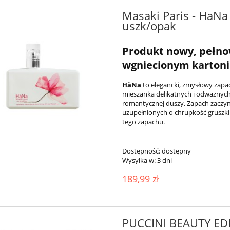
Masaki Paris - HaN
uszk/opak
Produkt nowy, pełnow
wgniecionym kartoni
HäNa
to elegancki, zmysłowy zapac
mieszanka delikatnych i odważnych n
romantycznej duszy. Zapach zaczyna
uzupełnionych o chrupkość gruszki i 
tego zapachu.
Dostępność:
dostępny
Wysyłka w:
3 dni
189,99 zł
PUCCINI BEAUTY ED