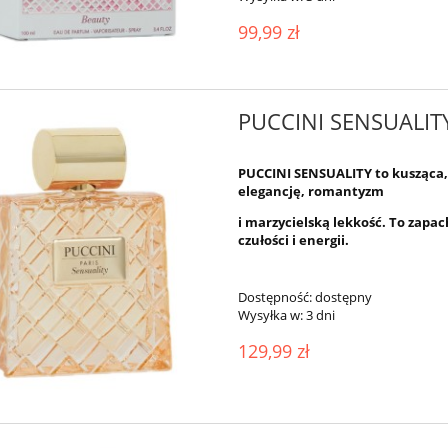
99,99 zł
PUCCINI SENSUALIT
PUCCINI
SENSUALITY
to kusząca,
elegancję, romantyzm
i marzycielską lekkość. To zapac
czułości i energii.
Dostępność:
dostępny
Wysyłka w:
3 dni
129,99 zł