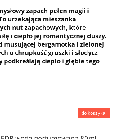
mysłowy zapach pełen magii i
 To urzekająca mieszanka
nych nut zapachowych, które
iłę i ciepło jej romantycznej duszy.
d musującej bergamotka i zielonej
ch o chrupkość gruszki i słodycz
zy podkreślają ciepło i głębie tego
do koszyka
a EDP woda perfumowana 80ml