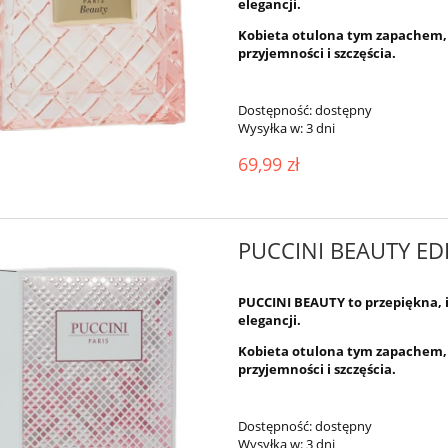
elegancji.
Kobieta otulona tym zapachem, 
przyjemności i szczęścia.
Dostępność:
dostępny
Wysyłka w:
3 dni
69,99 zł
PUCCINI BEAUTY ED
PUCCINI BEAUTY to przepiękna, i
elegancji.
Kobieta otulona tym zapachem, 
przyjemności i szczęścia.
Dostępność:
dostępny
Wysyłka w:
3 dni