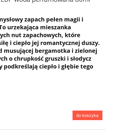
mysłowy zapach pełen magii i
 To urzekająca mieszanka
nych nut zapachowych, które
iłę i ciepło jej romantycznej duszy.
d musującej bergamotka i zielonej
ch o chrupkość gruszki i słodycz
zy podkreślają ciepło i głębie tego
do koszyka