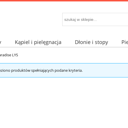
y
Kąpiel i pielęgnacja
Dłonie i stopy
Pi
aradise LYS
eziono produktów spełniających podane kryteria.