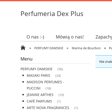
Perfumeria Dex Plus
O nas :-)
Mówią o nas!
Zapach
»
»
»
PERFUMY DAMSKIE
Marina de Bourbon
P
Menu
Nie znal
PERFUMY DAMSKIE
(56)
MASAKI PARIS
(24)
MADISON PERFUMES -
PUCCINI
(18)
JEANNE ARTHES
(10)
CAFÉ PARFUMS
(1)
ARTE NOVA FRAGRANCES
(1)