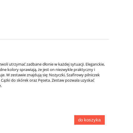
oli utrzymać zadbane dłonie w każdej sytuacji. Eleganckie,
 kolory sprawiają, że jest on niezwykle praktyczny i
je. W zestawie znajdują się: Nożyczki, Szafirowy pilniczek
 Cążki do skórek oraz Pęseta. Zestaw pozwala uzyskać
 ​
do koszyka