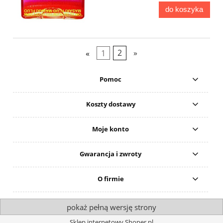
do koszyka
«
1
2
»
Pomoc
Koszty dostawy
Moje konto
Gwarancja i zwroty
O firmie
pokaż pełną wersję strony
Sklep internetowy Shoper.pl