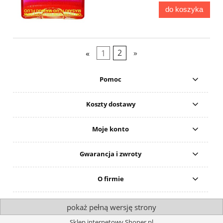
do koszyka
«
1
2
»
Pomoc
Koszty dostawy
Moje konto
Gwarancja i zwroty
O firmie
pokaż pełną wersję strony
Sklep internetowy Shoper.pl