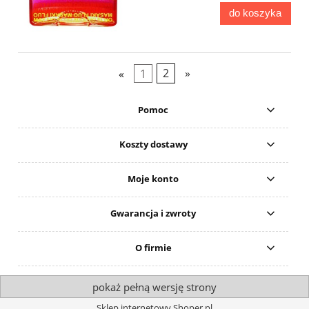
do koszyka
«
1
2
»
Pomoc
Koszty dostawy
Moje konto
Gwarancja i zwroty
O firmie
pokaż pełną wersję strony
Sklep internetowy Shoper.pl