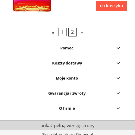
do koszyka
«
1
2
»
Pomoc
Koszty dostawy
Moje konto
Gwarancja i zwroty
O firmie
pokaż pełną wersję strony
Sklep internetowy Shoper.pl