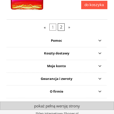
do koszyka
«
1
2
»
Pomoc
Koszty dostawy
Moje konto
Gwarancja i zwroty
O firmie
pokaż pełną wersję strony
Sklep internetowy Shoper.pl