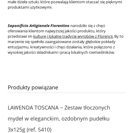
małe dzieła sztuki, które pozwalają klientom otaczać się pięknymi
produktami użytkowymi.
Saponificio Artigianale Fiorentino
narodziło się z chęci
oferowania klientom najwyższej jakości produktu, który
przedstawi im
kulturę i lokalne tradycje wyrobów z Florencji.
By to
marzenie się spełniło zaangażowane zostały głębokie pokłady
entuzjazmu, kreatywności i chęci działania, które połączono z
wysokiej jakości składnikami i pracą lokalnych rzemieślników.
Produkty powiązane
LAWENDA TOSCANA ~ Zestaw tłoczonych
mydeł w eleganckim, ozdobnym pudełku
3x125g (ref. S410)