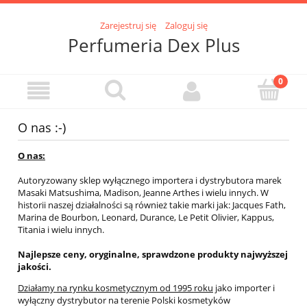
Zarejestruj się
Zaloguj się
Perfumeria Dex Plus
O nas :-)
O nas:
Autoryzowany sklep wyłącznego importera i dystrybutora marek
Masaki Matsushima, Madison, Jeanne Arthes i wielu innych. W
historii naszej działalności są również takie marki jak: Jacques Fath,
Marina de Bourbon, Leonard, Durance, Le Petit Olivier, Kappus,
Titania i wielu innych.
Najlepsze ceny, oryginalne, sprawdzone produkty najwyższej
jakości.
Działamy na rynku kosmetycznym od 1995 roku
jako importer i
wyłączny dystrybutor na terenie Polski kosmetyków