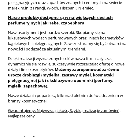
pielęgnacyjnych oraz zapachów znanych i cenionych na świecie
marek m.in. z Francji, Włoch, Hiszpanii, Niemiec.
Nasze produkty dostępne są w największych sieciach
perfumeryjnych jak Hebe, czy Sephora.
Nasz asortyment jest bardzo szeroki. Skupiamy się na
luksusowych wodach perfumowanych oraz liniach kosmetyków
kąpielowych i pielęgnacyjnych. Zawsze staramy się być otwarci na
nowości i podążać za aktualnymi trendami.
Dzięki realizacji wyznaczonych celów nasza firma cały czas
dynamicznie się rozwija, sukcesywnie rozszerzając ofertę o nowe
działy i linie kosmetyków.
Możemy zaproponować zarówno
urocze drobiazgi (mydełka, zestawy mydeł, kosmetyki
pielęgnacyjne) jak i ekskluzywne upominki (perfumy,
mgiełki zapachowe).
Nasze działania poparte są kilkunastoletnim doświadczeniem w
branży kosmetycznej.
Gwarantujemy: Najwyższą jakość, Szybką realizację zamówień,
Najlepsze ceny