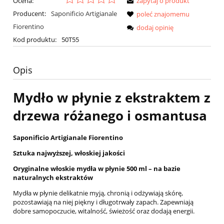
Ocena:
zapytaj o produkt
Producent:
Saponificio Artigianale
poleć znajomemu
Fiorentino
dodaj opinię
Kod produktu:
50T55
Opis
Mydło w płynie z ekstraktem z
drzewa różanego i osmantusa
Saponificio Artigianale Fiorentino
Sztuka najwyższej, włoskiej jakości
Oryginalne
włoskie m
ydła w płynie 500 ml – na bazie
naturalnych ekstraktów
Mydła w płynie delikatnie myją, chronią i odżywiają skórę,
pozostawiają na niej piękny i długotrwały zapach. Zapewniają
dobre samopoczucie, witalność, świeżość oraz dodają energii.