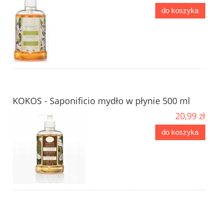
do koszyka
KOKOS - Saponificio mydło w płynie 500 ml
20,99 zł
do koszyka