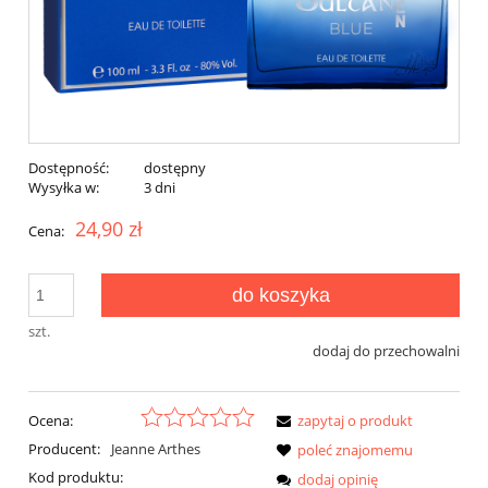
Dostępność:
dostępny
Wysyłka w:
3 dni
24,90 zł
Cena:
do koszyka
szt.
dodaj do przechowalni
Ocena:
zapytaj o produkt
Producent:
Jeanne Arthes
poleć znajomemu
Kod produktu:
dodaj opinię