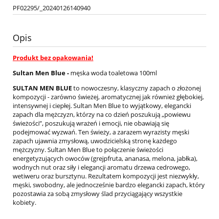
PF02295/_20240126140940
Opis
Produkt bez opakowania!
Sultan Men Bl
ue
-
męska woda toaletowa 100ml
SULTAN MEN BLUE
to nowoczesny, klasyczny zapach o złożonej
kompozycji - zarówno świeżej, aromatycznej jak również głębokiej,
intensywnej i ciepłej. Sultan Men Blue to wyjątkowy, elegancki
zapach dla mężczyzn, którzy na co dzień poszukują „powiewu
świeżości”, poszukują wrażeń i emocji, nie obawiają się
podejmować wyzwań. Ten świeży, a zarazem wyrazisty męski
zapach ujawnia zmysłową, uwodzicielską stronę każdego
mężczyzny. Sultan Men Blue to połączenie świeżości
energetyzujących owoców (grejpfruta, ananasa, melona, jabłka),
wodnych nut oraz siły i elegancji aromatu drzewa cedrowego,
wetiweru oraz bursztynu. Rezultatem kompozycji jest niezwykły,
męski, swobodny, ale jednocześnie bardzo elegancki zapach, który
pozostawia za sobą zmysłowy ślad przyciągający wszystkie
kobiety.