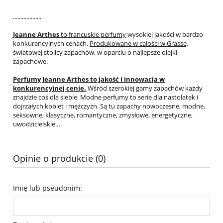
...................
Jeanne Arthes
to francuskie perfumy
wysokiej jakości w bardzo
konkurencyjnych cenach.
Produkowane w całości w Grasse,
światowej stolicy zapachów, w oparciu o najlepsze olejki
zapachowe.
Perfumy Jeanne Arthes to jakość i innowacja w
konkurencyjnej cenie.
Wśród szerokiej gamy zapachów każdy
znajdzie coś dla siebie. Modne perfumy to serie dla nastolatek i
dojrzałych kobiet i mężczyzn. Są tu zapachy nowoczesne, modne,
seksowne, klasyczne, romantyczne, zmysłowe, energetyczne,
uwodzicielskie…
Opinie o produkcie (0)
Imię lub pseudonim: