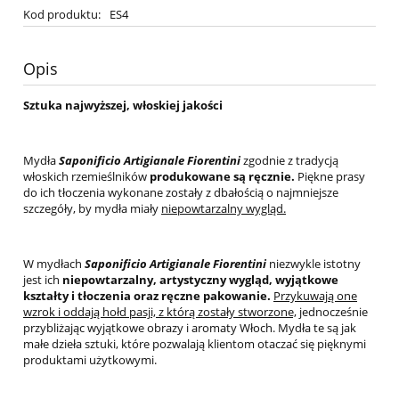
Kod produktu:
ES4
Opis
Sztuka najwyższej, włoskiej jakości
Mydła
Saponificio Artigianale Fiorentini
zgodnie z tradycją
włoskich rzemieślników
produkowane są ręcznie.
Piękne prasy
do ich tłoczenia wykonane zostały z dbałością o najmniejsze
szczegóły, by mydła miały
niepowtarzalny wygląd.
W mydłach
Saponificio Artigianale Fiorentini
niezwykle istotny
jest ich
niepowtarzalny, artystyczny wygląd, wyjątkowe
kształty i tłoczenia oraz ręczne pakowanie.
Przykuwają one
wzrok i oddają hołd pasji, z którą zostały stworzone,
jednocześnie
przybliżając wyjątkowe obrazy i aromaty Włoch. Mydła te są jak
małe dzieła sztuki, które pozwalają klientom otaczać się pięknymi
produktami użytkowymi.