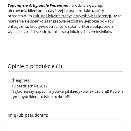
Saponificio Artigianale Fiorentino
narodziło się z chęci
oferowania klientom najwyższej jakości produktu, który
przedstawi im
kulturę i lokalne tradycje wyrobów z Florencji.
By to
marzenie się spełniło zaangażowane zostały głębokie pokłady
entuzjazmu, kreatywności i chęci działania, które połączono z
wysokiej jakości składnikami i pracą lokalnych rzemieślników.
Opinie o produkcie (1)
theagnes
13 października 2012
Najładniejszy zapach mydełka jakikiedykolwiek czułam!! Kąpiel z
tym mydełkiem to istne rozkosz!!!
Imię lub pseudonim: