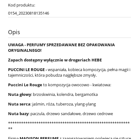
Kod produktu:
0154_20230818135146
Opis
UWAGA - PERFUMY SPRZEDAWANE BEZ OPAKOWANIA
ORYGINALNEGO!
Zapach dostępny wyłącznie w drogeriach HEBE
PUCCINI LE ROUGE -
wspaniała, kobieca kompozycja, pełna magii i
tajemniczości, która pobudza najgłębsze zmysły.
Puccini
Le Rouge
to kompozycja owocowo - kwiatowa:
Nuta głowy
: brzoskwinia, kolendra, bergamotka
Nuta serca
: jaśmin, róża, tuberoza, ylang-ylang
Nuta bazy
: paczula, drzewo sandałowe, drzewo cedrowe
********************************************************
**
Firma
MADISON PERFUME
z zaangażowaniem poświęca się sztuce