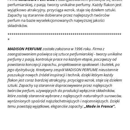
perfumiarskiej, z pasją tworzy unikalne perfumy. Każdy flakon jest
wyjątkowo atrakcyjny, przyciąga wzrok, staje się dziełem sztuki.
Zapachy są starannie dobierane przez najlepszych twórców
perfum na bazie wyselekcjonowanych najwyższej jakości
składników.
********************************************************
*
MADISON PERFUME
została założona w 1996 roku. Firma z
zaangażowaniem poświęca się sztuce
perfumiarskiej
- tworzy unikalne
perfumy z pasją, kontroluje prace na każdym etapie, począwszy od
powstania koncepcji zapachu, projektowanie opakowań i butelek, po
jego dystrybucję. Kreatywny zespół MADISON PERFUME nieustannie
poszukuje nowych źródeł inspiracji i technik, dzięki którym każdy
flakon jest coraz bardziej atrakcyjny, przyciąga wzrok, staje się dziełem
sztuki. Zapachy są starannie dopracowywane przez najlepszych
twórców perfum, używających do produkcji wyłącznie składników,
które zostały starannie wybrane z najlepszych naturalnych surowców,
wyróżnionych spośród najszlachetniejszych i najcenniejszych. Dzięki
temu powstają wyjątkowe, eleganckie zapachy:
„
Made
in
France”.