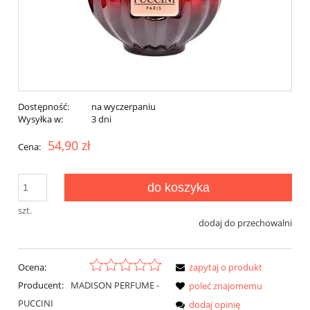
Dostępność:
na wyczerpaniu
Wysyłka w:
3 dni
54,90 zł
Cena:
do koszyka
szt.
dodaj do przechowalni
Ocena:
zapytaj o produkt
Producent:
MADISON PERFUME -
poleć znajomemu
PUCCINI
dodaj opinię