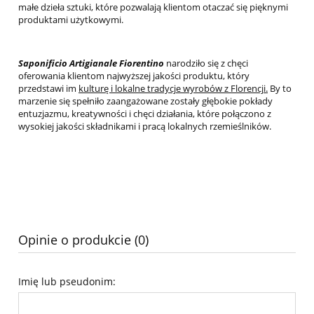
małe dzieła sztuki, które pozwalają klientom otaczać się pięknymi
produktami użytkowymi.
Saponificio Artigianale Fiorentino
narodziło się z chęci
oferowania klientom najwyższej jakości produktu, który
przedstawi im
kulturę i lokalne tradycje wyrobów z Florencji.
By to
marzenie się spełniło zaangażowane zostały głębokie pokłady
entuzjazmu, kreatywności i chęci działania, które połączono z
wysokiej jakości składnikami i pracą lokalnych rzemieślników.
Opinie o produkcie (0)
Imię lub pseudonim: