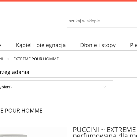
y
Kąpiel i pielęgnacja
Dłonie i stopy
Pi
»
NI
EXTREME POUR HOMME
rzeglądania
ybierz)
ME POUR HOMME
PUCCINI ~ EXTREM
perfumowana dla m