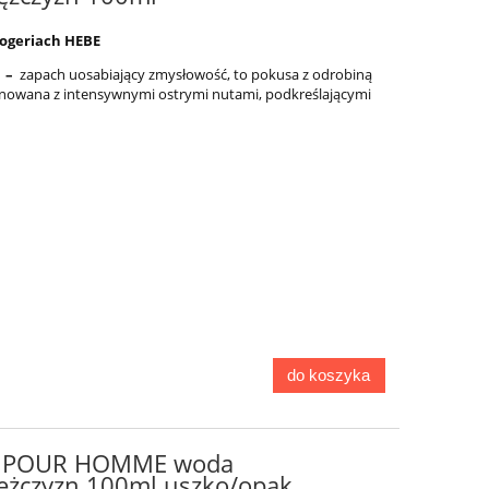
rogeriach HEBE
E –
zapach uosabiający zmysłowość, to pokusa z odrobiną
inowana z intensywnymi ostrymi nutami, podkreślającymi
do koszyka
E POUR HOMME woda
żczyzn 100ml uszko/opak