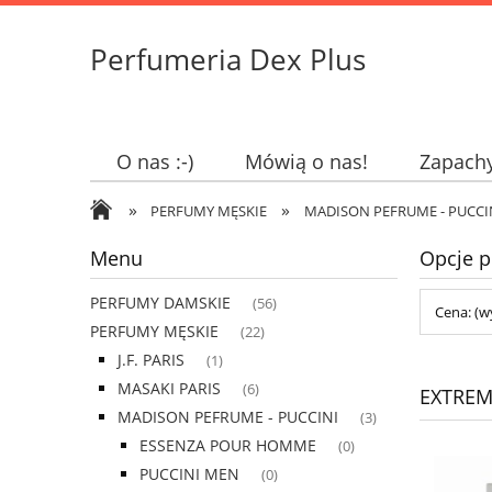
Perfumeria Dex Plus
O nas :-)
Mówią o nas!
Zapach
»
»
PERFUMY MĘSKIE
MADISON PEFRUME - PUCCI
Menu
Opcje p
PERFUMY DAMSKIE
(56)
Cena: (w
PERFUMY MĘSKIE
(22)
J.F. PARIS
(1)
MASAKI PARIS
(6)
EXTRE
MADISON PEFRUME - PUCCINI
(3)
ESSENZA POUR HOMME
(0)
PUCCINI MEN
(0)