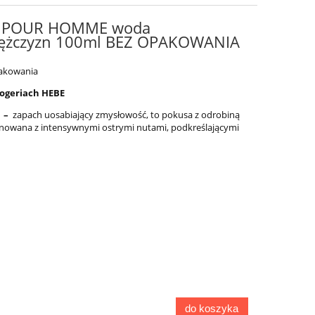
E POUR HOMME woda
ężczyzn 100ml BEZ OPAKOWANIA
pakowania
rogeriach HEBE
E –
zapach uosabiający zmysłowość, to pokusa z odrobiną
inowana z intensywnymi ostrymi nutami, podkreślającymi
do koszyka