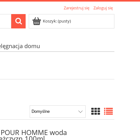
Zarejestruj się
Zaloguj się
Koszyk:
(pusty)
elęgnacja domu
E POUR HOMME woda
ężczyzn 100ml