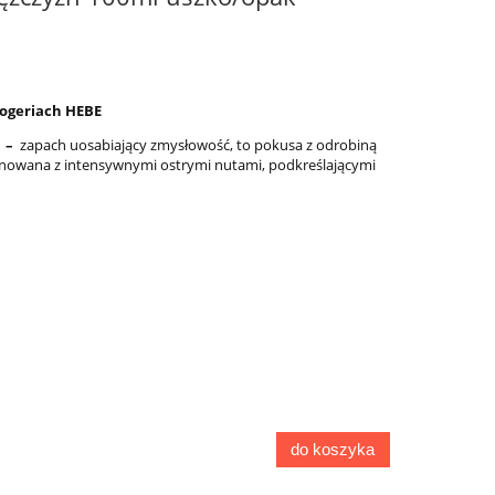
rogeriach HEBE
E –
zapach uosabiający zmysłowość, to pokusa z odrobiną
inowana z intensywnymi ostrymi nutami, podkreślającymi
do koszyka