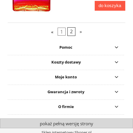
do koszyka
«
1
2
»
Pomoc
Koszty dostawy
Moje konto
Gwarancja i zwroty
O firmie
pokaż pełną wersję strony
Sklep internetowy Shoper.pl