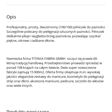
Opis
Profesjonalny, prosty, dwustronny (100/100) pilniczek do paznokci.
Szczególnie polecany do pielęgnacji sztucznych paznokci. Pilniczek
delikatnie piłuje i wygładza brzeg paznokcia, pozwalając uzyskać
piękne, zdrowe i zadbane dłonie.
Niemiecka firma TITANIA FABRIK GMBH szczyci się prawie 60-
letnią tradycją handlową. Przedsiębiorstwo prowadzi sprzedaż w
ponad 108 krajach na całym świecie. Dwie super nowoczesne
fabryki zajmują 15 000m2. Oferta firmy obejmuje m.in. wysokiej
jakości: eleganckie zestawy do manicure, kosmetyki do pielęgnacji
stóp oraz dłoni, akcesoria manicure, pedicure, szczotki do włosów
oraz wiele innych.
Produkty powiązane