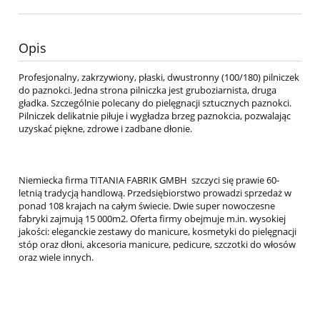
Opis
Profesjonalny, zakrzywiony, płaski, dwustronny (100/180) pilniczek
do paznokci. Jedna strona pilniczka jest gruboziarnista, druga
gładka. Szczególnie polecany do pielęgnacji sztucznych paznokci.
Pilniczek delikatnie piłuje i wygładza brzeg paznokcia, pozwalając
uzyskać piękne, zdrowe i zadbane dłonie.
Niemiecka firma TITANIA FABRIK GMBH szczyci się prawie 60-
letnią tradycją handlową. Przedsiębiorstwo prowadzi sprzedaż w
ponad 108 krajach na całym świecie. Dwie super nowoczesne
fabryki zajmują 15 000m2. Oferta firmy obejmuje m.in. wysokiej
jakości: eleganckie zestawy do manicure, kosmetyki do pielęgnacji
stóp oraz dłoni, akcesoria manicure, pedicure, szczotki do włosów
oraz wiele innych.