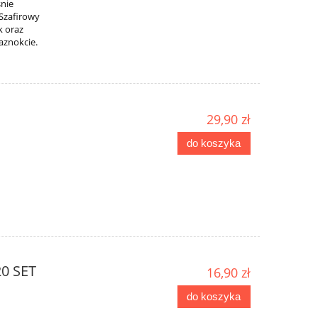
śnie
 Szafirowy
k oraz
znokcie. ​
29,90 zł
do koszyka
20 SET
16,90 zł
do koszyka