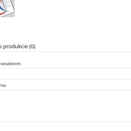
o produkcie (0)
pseudonim:
nia: