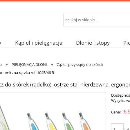
y
Kąpiel i pielęgnacja
Dłonie i stopy
Pi
»
»
óp
PIELĘGNACJA DŁONI
Cążki i przyrządy do skórek
gonomiczna rączka ref. 1045/46 B
z do skórek (radełko), ostrze stal nierdzewna, ergono
Dostępnoś
Wysyłka w
6,
Cena:
szt