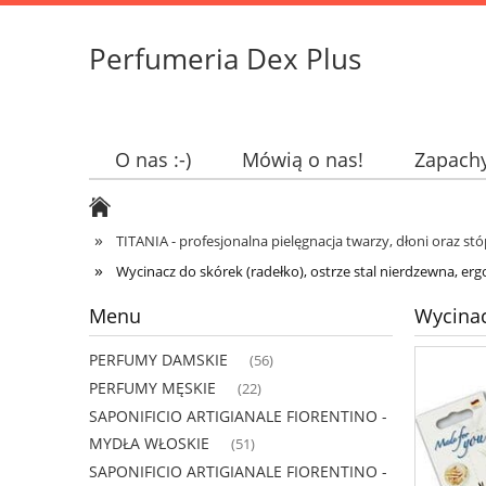
Perfumeria Dex Plus
O nas :-)
Mówią o nas!
Zapach
»
TITANIA - profesjonalna pielęgnacja twarzy, dłoni oraz st
»
Wycinacz do skórek (radełko), ostrze stal nierdzewna, er
Menu
Wycinac
PERFUMY DAMSKIE
(56)
PERFUMY MĘSKIE
(22)
SAPONIFICIO ARTIGIANALE FIORENTINO -
MYDŁA WŁOSKIE
(51)
SAPONIFICIO ARTIGIANALE FIORENTINO -