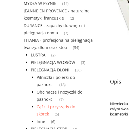
MYDŁA W PŁYNIE
(14)
JEANNE EN PROVENCE - naturalne
kosmetyki francuskie
(2)
DURANCE - zapachy do wnętrz i
pielęgnacja domu
(7)
TITANIA - profesjonalna pielęgnacja
twarzy, dłoni oraz stóp
(54)
LUSTRA
(2)
PIELĘGNACJA WŁOSÓW
(3)
PIELĘGNACJA DŁONI
(36)
Pilniczki i polerki do
Opis
paznokci
(18)
Obcinacze i nożyczki do
paznokci
(7)
Niemiecka 
Cążki i przyrządy do
całym świe
skórek
kosmetyki d
(5)
Inne
(6)
PIELĘGNACJA STÓP