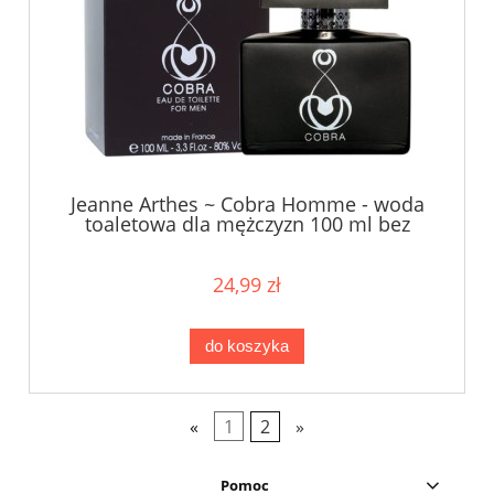
Jeanne Arthes ~ Cobra Homme - woda
toaletowa dla mężczyzn 100 ml bez
opakowania !!!
24,99 zł
do koszyka
«
1
2
»
Pomoc