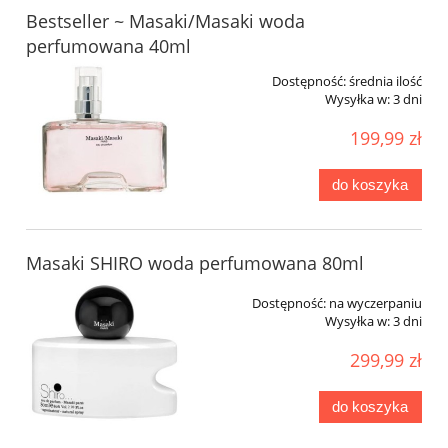
Bestseller ~ Masaki/Masaki woda
perfumowana 40ml
Dostępność:
średnia ilość
Wysyłka w:
3 dni
199,99 zł
do koszyka
Masaki SHIRO woda perfumowana 80ml
Dostępność:
na wyczerpaniu
Wysyłka w:
3 dni
299,99 zł
do koszyka